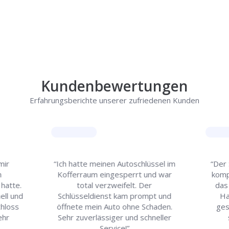
Kundenbewertungen
Erfahrungsberichte unserer zufriedenen Kunden
mir
“Ich hatte meinen Autoschlüssel im
“Der 
n
Kofferraum eingesperrt und war
komp
hatte.
total verzweifelt. Der
das
ell und
Schlüsseldienst kam prompt und
Ha
chloss
öffnete mein Auto ohne Schaden.
ges
ehr
Sehr zuverlässiger und schneller
Service!”